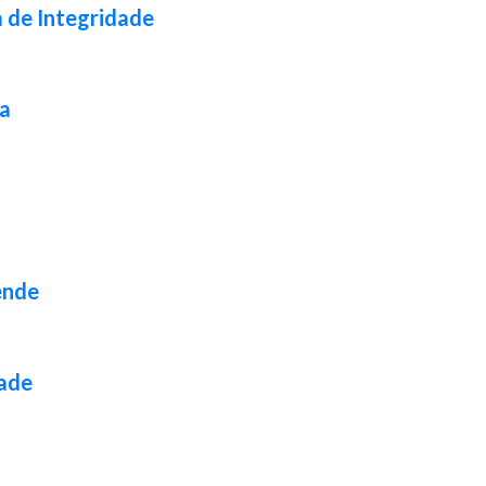
a de Integridade
da
ende
dade