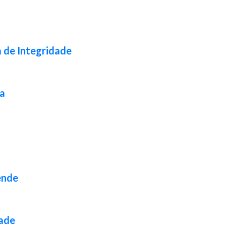
a de Integridade
da
ende
dade