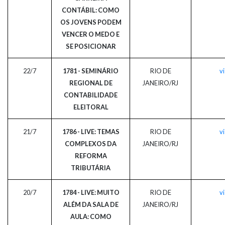
CONTÁBIL: COMO
OS JOVENS PODEM
VENCER O MEDO E
SE POSICIONAR
22/7
1781 - SEMINÁRIO
RIO DE
vi
REGIONAL DE
JANEIRO/RJ
CONTABILIDADE
ELEITORAL
21/7
1786 - LIVE: TEMAS
RIO DE
vi
COMPLEXOS DA
JANEIRO/RJ
REFORMA
TRIBUTÁRIA
20/7
1784 - LIVE: MUITO
RIO DE
vi
ALÉM DA SALA DE
JANEIRO/RJ
AULA: COMO