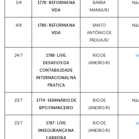
5/8
1778 - REFORMA NA
BARRA
Não
VEIA
MANSA/RJ
4/8
1780 - REFORMA NA
SANTO
Não
VEIA
ANTÔNIO DE
PÁDUA/RJ
24/7
1788 - LIVE:
RIO DE
vi
DESAFIOS DA
JANEIRO/RJ
CONTABILIDADE
INTERNACIONAL NA
PRATICA
23/7
1774 - SEMINÁRIO DE
RIO DE
Não
BPO FINANCEIRO
JANEIRO/RJ
23/7
1787 - LIVE:
RIO DE
vi
INSEGURANÇA NA
JANEIRO/RJ
CARREIRA