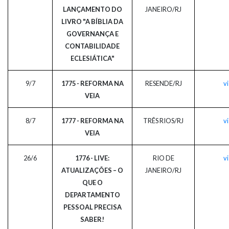
LANÇAMENTO DO
JANEIRO/RJ
LIVRO "A BÍBLIA DA
GOVERNANÇA E
CONTABILIDADE
ECLESIÁTICA"
9/7
1775 - REFORMA NA
RESENDE/RJ
vi
VEIA
8/7
1777 - REFORMA NA
TRÊS RIOS/RJ
vi
VEIA
26/6
1776 - LIVE:
RIO DE
vi
ATUALIZAÇÕES – O
JANEIRO/RJ
QUE O
DEPARTAMENTO
PESSOAL PRECISA
SABER!