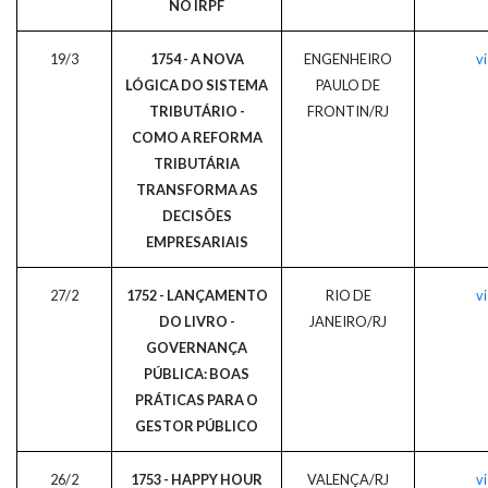
NO IRPF
19/3
1754 - A NOVA
ENGENHEIRO
vi
LÓGICA DO SISTEMA
PAULO DE
TRIBUTÁRIO -
FRONTIN/RJ
COMO A REFORMA
TRIBUTÁRIA
TRANSFORMA AS
DECISÕES
EMPRESARIAIS
27/2
1752 - LANÇAMENTO
RIO DE
vi
DO LIVRO -
JANEIRO/RJ
GOVERNANÇA
PÚBLICA: BOAS
PRÁTICAS PARA O
GESTOR PÚBLICO
26/2
1753 - HAPPY HOUR
VALENÇA/RJ
vi