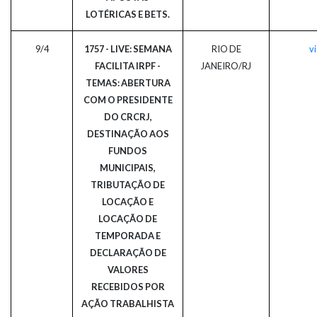
LOTÉRICAS E BETS.
9/4
1757 - LIVE: SEMANA
RIO DE
vi
FACILITA IRPF -
JANEIRO/RJ
TEMAS: ABERTURA
COM O PRESIDENTE
DO CRCRJ,
DESTINAÇÃO AOS
FUNDOS
MUNICIPAIS,
TRIBUTAÇÃO DE
LOCAÇÃO E
LOCAÇÃO DE
TEMPORADA E
DECLARAÇÃO DE
VALORES
RECEBIDOS POR
AÇÃO TRABALHISTA