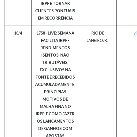
IRPF E TORNAR
CLIENTES PONTUAIS
EM RECORRÊNCIA
10/4
1758 - LIVE: SEMANA
RIO DE
vi
FACILITA IRPF -
JANEIRO/RJ
RENDIMENTOS
ISENTOS, NÃO
TRIBUTÁVEIS,
EXCLUSIVOS NA
FONTE E RECEBIDOS
ACUMULADAMENTE;
PRINCIPIAS
MOTIVOS DE
MALHA FINA NO
IRPF; E COMO FAZER
OS LANÇAMENTOS
DE GANHOS COM
APOSTAS