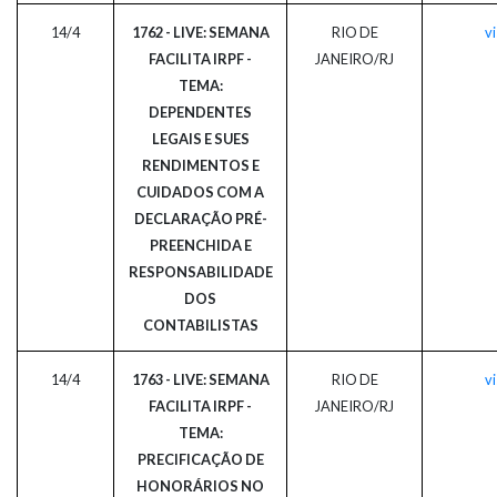
14/4
1762 - LIVE: SEMANA
RIO DE
vi
FACILITA IRPF -
JANEIRO/RJ
TEMA:
DEPENDENTES
LEGAIS E SUES
RENDIMENTOS E
CUIDADOS COM A
DECLARAÇÃO PRÉ-
PREENCHIDA E
RESPONSABILIDADE
DOS
CONTABILISTAS
14/4
1763 - LIVE: SEMANA
RIO DE
vi
FACILITA IRPF -
JANEIRO/RJ
TEMA:
PRECIFICAÇÃO DE
HONORÁRIOS NO