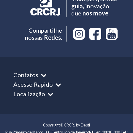
guia,
inovação
que
nos move.
Compartilhe
nossas
Redes
.
Contatos
Acesso Rapido
Localização
Copyright © CRCRJ by Depti
Rua Primeiro de Março, 33 - Centro, Rio de Janeiro/RJ Cep: 20010-000 Tel.: