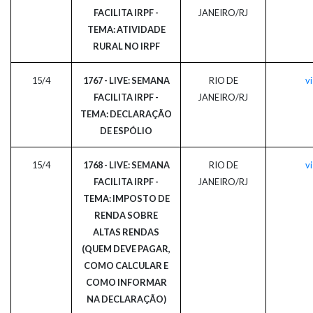
FACILITA IRPF -
JANEIRO/RJ
TEMA: ATIVIDADE
RURAL NO IRPF
15/4
1767 - LIVE: SEMANA
RIO DE
vi
FACILITA IRPF -
JANEIRO/RJ
TEMA: DECLARAÇÃO
DE ESPÓLIO
15/4
1768 - LIVE: SEMANA
RIO DE
vi
FACILITA IRPF -
JANEIRO/RJ
TEMA: IMPOSTO DE
RENDA SOBRE
ALTAS RENDAS
(QUEM DEVE PAGAR,
COMO CALCULAR E
COMO INFORMAR
NA DECLARAÇÃO)