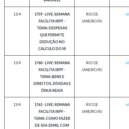
13/4
1759 - LIVE: SEMANA
RIO DE
vi
FACILITA IRPF -
JANEIRO/RJ
TEMA: DESPESAS
QUE PERMITE
DEDUÇÃO NO
CÁLCULO DO IR
13/4
1760 - LIVE: SEMANA
RIO DE
vi
FACILITA IRPF -
JANEIRO/RJ
TEMA: BENS E
DIREITOS, DÍVIDAS E
ÔNUS REAIS
13/4
1761 - LIVE: SEMANA
RIO DE
vi
FACILITA IRPF -
JANEIRO/RJ
TEMA: COMO FAZER
DE 10 A 20 MIL COM