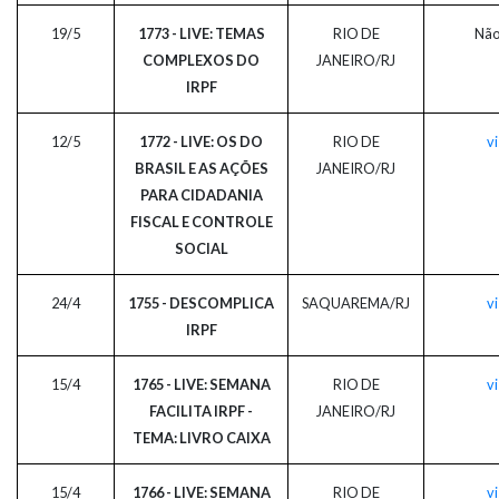
19/5
1773 - LIVE: TEMAS
RIO DE
Não
COMPLEXOS DO
JANEIRO/RJ
IRPF
12/5
1772 - LIVE: OS DO
RIO DE
vi
BRASIL E AS AÇÕES
JANEIRO/RJ
PARA CIDADANIA
FISCAL E CONTROLE
SOCIAL
24/4
1755 - DESCOMPLICA
SAQUAREMA/RJ
vi
IRPF
15/4
1765 - LIVE: SEMANA
RIO DE
vi
FACILITA IRPF -
JANEIRO/RJ
TEMA: LIVRO CAIXA
15/4
1766 - LIVE: SEMANA
RIO DE
vi