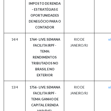
IMPOSTO DE RENDA
– ESTRATÉGIAS E
OPORTUNIDADES
DE NEGÓCIO PARA O
CONTADOR
14/4
1764 - LIVE: SEMANA
RIO DE
vi
FACILITA IRPF -
JANEIRO/RJ
TEMA:
RENDIMENTOS
TRIBUTADOS NO
BRASIL E NO
EXTERIOR
13/4
1756 - LIVE: SEMANA
RIO DE
vi
FACILITA IRPF -
JANEIRO/RJ
TEMA: GANHO DE
CAPITAL E RENDA
VARIÁVEL