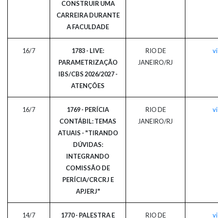
CONSTRUIR UMA
CARREIRA DURANTE
A FACULDADE
16/7
1783 - LIVE:
RIO DE
vi
PARAMETRIZAÇÃO
JANEIRO/RJ
IBS/CBS 2026/2027 -
ATENÇÕES
16/7
1769 - PERÍCIA
RIO DE
vi
CONTÁBIL: TEMAS
JANEIRO/RJ
ATUAIS - "TIRANDO
DÚVIDAS:
INTEGRANDO
COMISSÃO DE
PERÍCIA/CRCRJ E
APJERJ"
14/7
1770 - PALESTRA E
RIO DE
vi