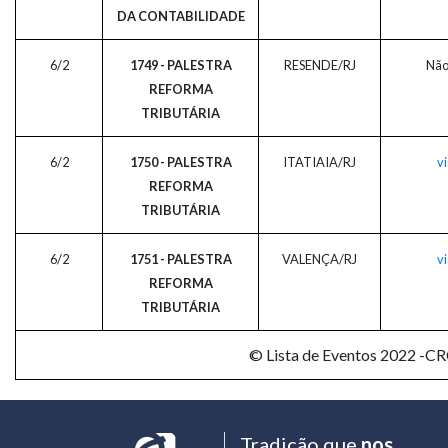
DA CONTABILIDADE
6/2
1749 - PALESTRA
RESENDE/RJ
Não
REFORMA
TRIBUTÁRIA
6/2
1750 - PALESTRA
ITATIAIA/RJ
vi
REFORMA
TRIBUTÁRIA
6/2
1751 - PALESTRA
VALENÇA/RJ
vi
REFORMA
TRIBUTÁRIA
© Lista de Eventos 2022 -C
Tradição que
nos