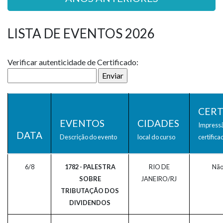
LISTA DE EVENTOS 2026
Verificar autenticidade de Certificado:
CERT
EVENTOS
CIDADES
Impress
DATA
Descrição do evento
local do curso
certifica
6/8
1782 - PALESTRA
RIO DE
Não
SOBRE
JANEIRO/RJ
TRIBUTAÇÃO DOS
DIVIDENDOS