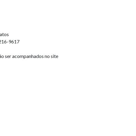
ratos
2216-9617
ão ser acompanhados no site