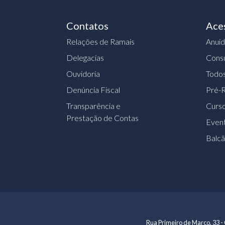
Contatos
Ace
Relações de Ramais
Anui
Delegacias
Consu
Ouvidoria
Todos
Denúncia Fiscal
Pré-R
Transparência e
Curs
Prestação de Contas
Event
Balc
Rua Primeiro de Março, 33 - 