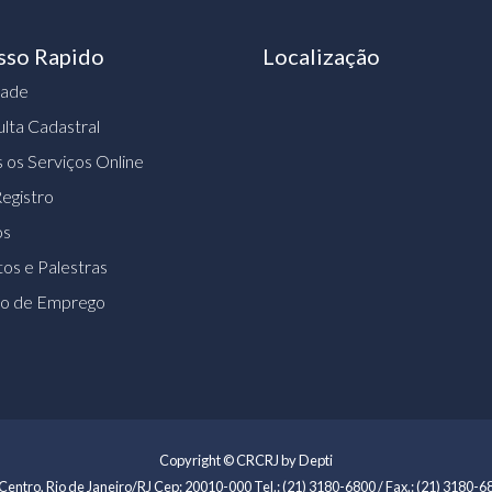
sso Rapido
Localização
dade
lta Cadastral
 os Serviços Online
egistro
os
os e Palestras
ão de Emprego
Copyright © CRCRJ by Depti
Centro, Rio de Janeiro/RJ Cep: 20010-000 Tel.: (21) 3180-6800 / Fax.: (21) 3180-68