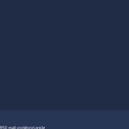
95 E-mail: crcrj@crcrj.org.br