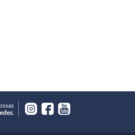
ossas
edes
.