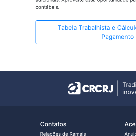
contábeis.
Tabela Trabalhista e Cálcu
Pagamento
Trad
inov
Contatos
Ace
Relações de Ramais
Anui