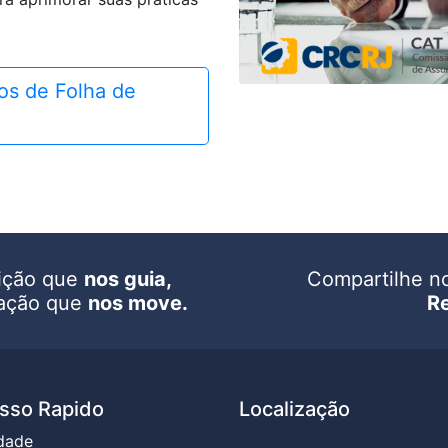
los de Folha de
ição que
nos guia,
Compartilhe n
ação que
nos move.
R
sso Rapido
Localização
dade