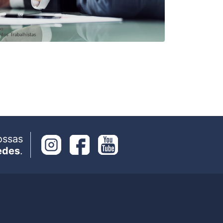
ossas
edes
.