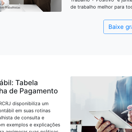
de trabalho melhor para to
Baixe gr
bil: Tabela
olha de Pagamento
RCRJ disponibiliza um
contábil em suas rotinas
alhista de consulta e
com exemplos e explicações
ra aprimorar suas práticas