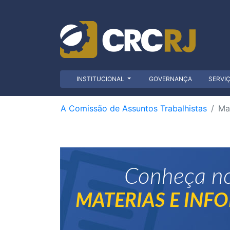
INSTITUCIONAL
GOVERNANÇA
SERVI
A Comissão de Assuntos Trabalhistas
Mat
Conheça n
MATERIAS E INF