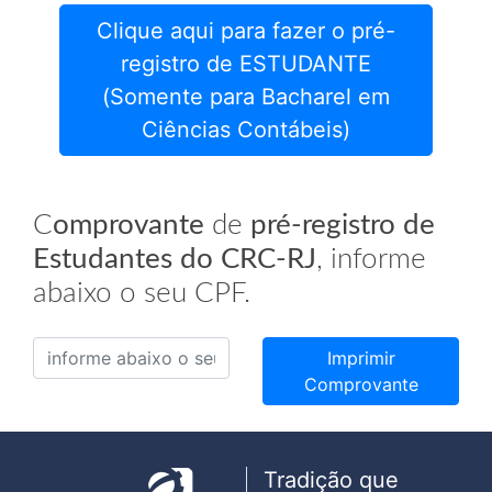
Clique aqui para fazer o pré-
registro de ESTUDANTE
(Somente para Bacharel em
Ciências Contábeis)
C
omprovante
de
pré-registro de
Estudantes do CRC-RJ
, informe
abaixo o seu CPF.
Imprimir
Comprovante
Tradição que