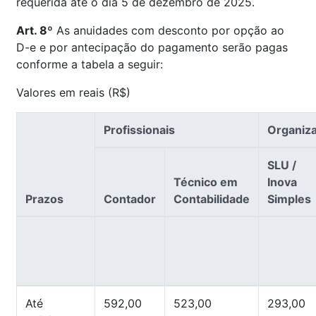
requerida até o dia 5 de dezembro de 2025.
Art. 8º
As anuidades com desconto por opção ao
D-e e por antecipação do pagamento serão pagas
conforme a tabela a seguir:
Valores em reais (R$)
Profissionais
Organiz
SLU /
Técnico em
Inova
Prazos
Contador
Contabilidade
Simples
Até
592,00
523,00
293,00