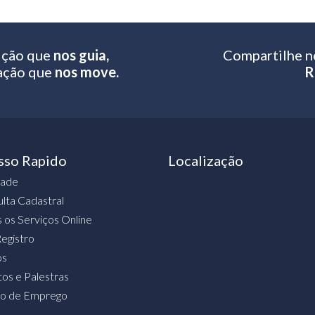
ição que
nos guia,
Compartilhe n
ação que
nos move.
R
sso Rapido
Localização
dade
lta Cadastral
 os Serviços Online
egistro
os
os e Palestras
ão de Emprego