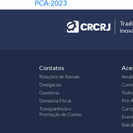
PCA-2023
Trad
inov
Contatos
Ace
Relações de Ramais
Anui
Delegacias
Consu
Ouvidoria
Todos
Denúncia Fiscal
Pré-R
Transparência e
Curs
Prestação de Contas
Event
Balc