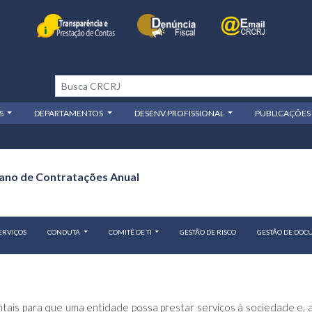
OS
DEPARTAMENTOS
DESENV.PROFISSIONAL
PUBLICAÇÕES
ano de Contratações Anual
ERVIÇOS
CONDUTA
COMITÊ DE TI
GESTÃO DE RISCO
GESTÃO DE DO
ais para que uma entidade possa prestar serviços à sociedade e, ass