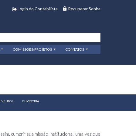
Login do Contabilista
Recuperar Senha
COMISSÕES/PROJETOS
CONTATOS
CUMENTOS
OUVIDORIA
im, cumprir sua missão institucional, uma vez que