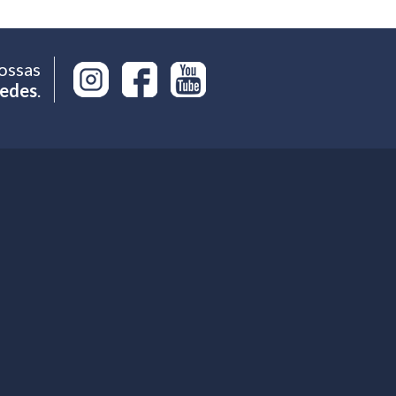
ossas
edes
.