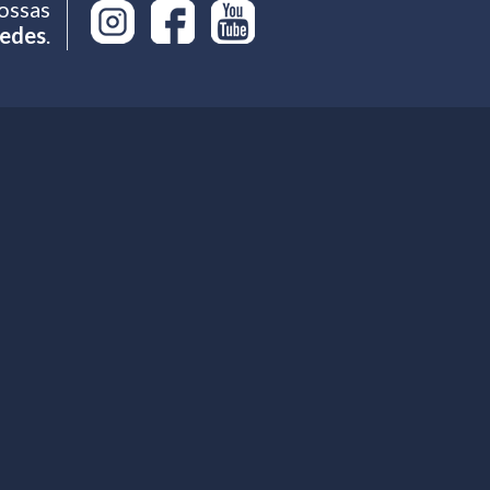
ossas
edes
.