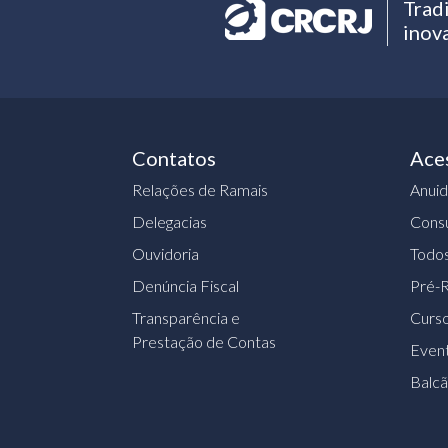
Trad
inov
Contatos
Ace
Relações de Ramais
Anui
Delegacias
Consu
Ouvidoria
Todos
Denúncia Fiscal
Pré-R
Transparência e
Curs
Prestação de Contas
Event
Balc