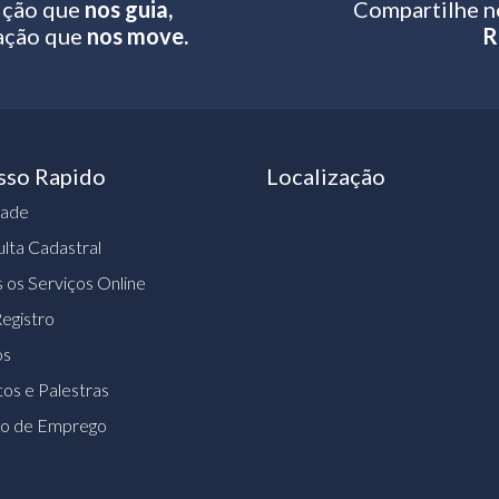
ição que
nos guia,
Compartilhe n
ação que
nos move.
R
sso Rapido
Localização
dade
lta Cadastral
 os Serviços Online
egistro
os
os e Palestras
ão de Emprego