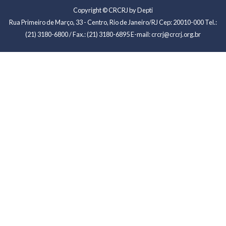
Copyright © CRCRJ by Depti
Rua Primeiro de Março, 33 - Centro, Rio de Janeiro/RJ Cep: 20010-000 Tel.:
(21) 3180-6800 / Fax.: (21) 3180-6895 E-mail: crcrj@crcrj.org.br