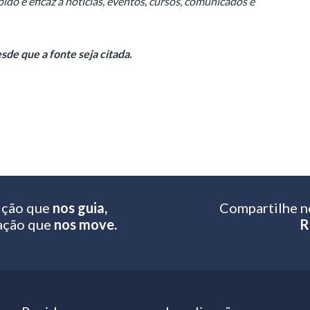
ido e eficaz a notícias, eventos, cursos, comunicados e
de que a fonte seja citada.
ição que
nos guia,
Compartilhe n
ação que
nos move.
R