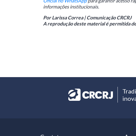
Oficial no WhatsApp
para garantir acesso ráp
informações institucionais.
Por Larissa Correa | Comunicação CRCRJ
A reprodução deste material é permitida des
Trad
inov