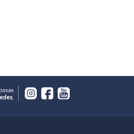
ossas
edes
.