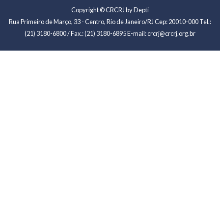
Copyright © CRCRJ by Depti
Rua Primeiro de Março, 33 - Centro, Rio de Janeiro/RJ Cep: 20010-000 Tel.:
(21) 3180-6800 / Fax.: (21) 3180-6895 E-mail: crcrj@crcrj.org.br