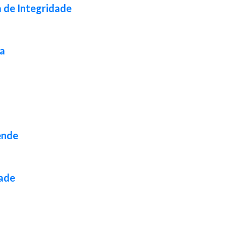
a de Integridade
da
ende
dade