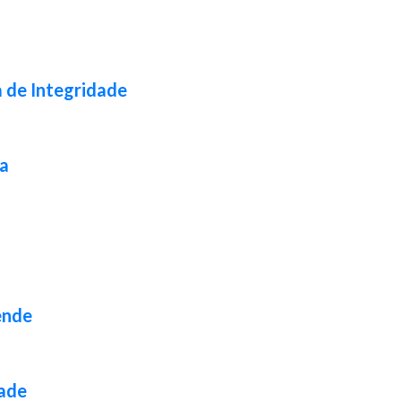
a de Integridade
da
ende
dade