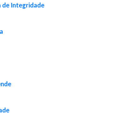
a de Integridade
da
ende
dade