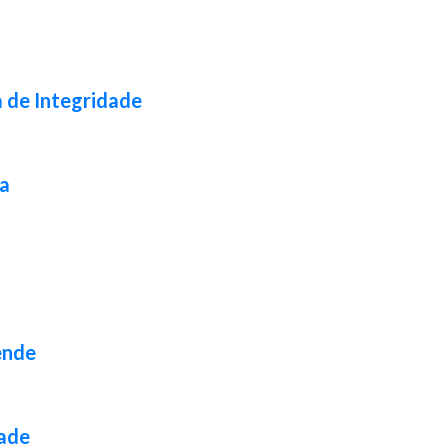
a de Integridade
da
ende
dade