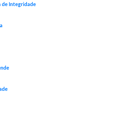
a de Integridade
da
ende
dade