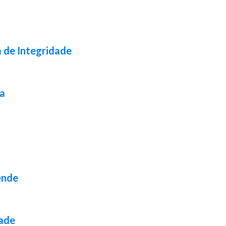
a de Integridade
da
ende
dade