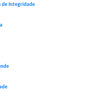
a de Integridade
da
ende
dade