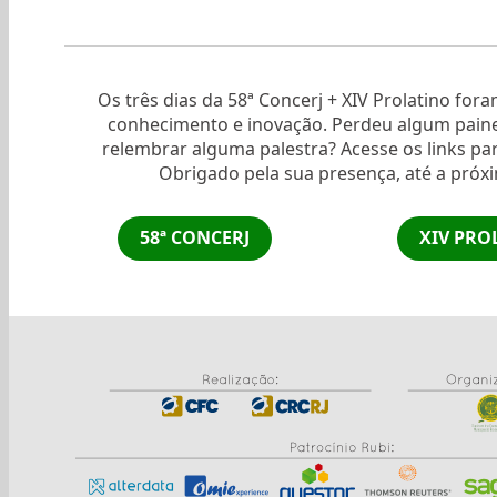
Os três dias da 58ª Concerj + XIV Prolatino for
conhecimento e inovação. Perdeu algum paine
relembrar alguma palestra? Acesse os links par
Obrigado pela sua presença, até a próx
58ª CONCERJ
XIV PRO