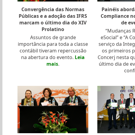
Convergência das Normas
Painéis abord
Públicas e a adoção das IFRS
Compliance no
marcam o último dia do XIV
de ev
Prolatino
“Mudanças R
Assuntos de grande
eSocial” e “A C
importância para toda a classe
serviço da Inte
contábil tiveram repercussão
os primeiros p
na abertura do evento.
Leia
Concerj nesta qui
mais
.
último dia de e
confi