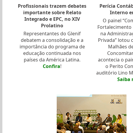
Profissionais trazem debates
Perícia Contáb
importante sobre Relato
Interno 
Integrado e EPC, no XIV
O painel “Co
Prolatino
Fortalecimento
Representantes do Glenif
na Administra
debatem a consolidação e a
Privada” lotou o
importância do programa de
Malhães de
educação continuada nos
Concomita
países da América Latina.
acontecia o pain
Confira
!
o Perito Co
auditório Lino Ma
Saiba 