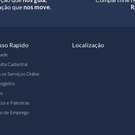
ação que
nos move.
R
sso Rapido
Localização
dade
lta Cadastral
 os Serviços Online
egistro
os
os e Palestras
ão de Emprego