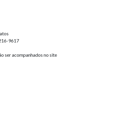
ratos
2216-9617
ão ser acompanhados no site