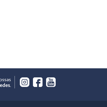
ossas
edes
.