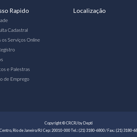
sso Rapido
Localização
dade
lta Cadastral
 os Serviços Online
egistro
os
os e Palestras
ão de Emprego
Copyright © CRCRJ by Depti
Centro, Rio de Janeiro/RJ Cep: 20010-000 Tel.: (21) 3180-6800 / Fax.: (21) 3180-68