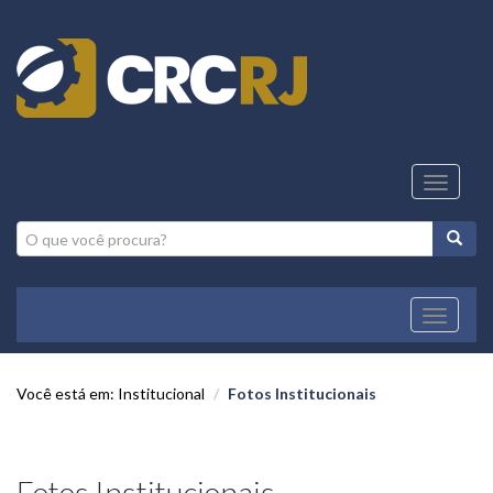
Toggle
navigati
Navegaç
CRCRJ
Você está em: Institucional
Fotos Institucionais
Fotos Institucionais