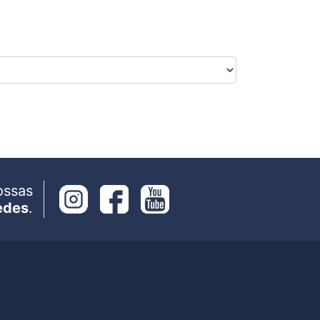
ossas
edes
.