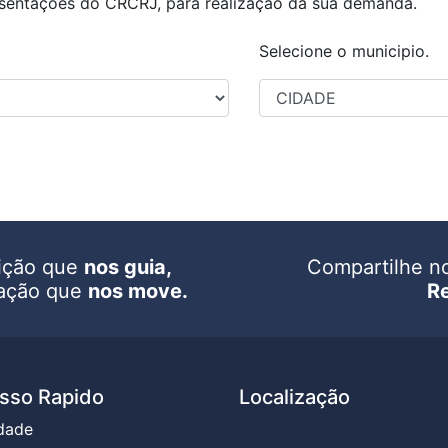
resentações do CRCRJ, para realização da sua demanda.
Selecione o municipio.
ição que
nos guia,
Compartilhe n
ação que
nos move.
R
sso Rapido
Localização
dade