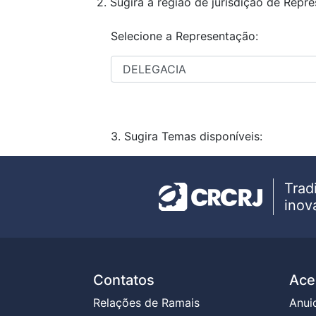
2. Sugira a região de jurisdição de Rep
Selecione a Representação:
3. Sugira Temas disponíveis:
Trad
inov
Contatos
Ace
Relações de Ramais
Anui