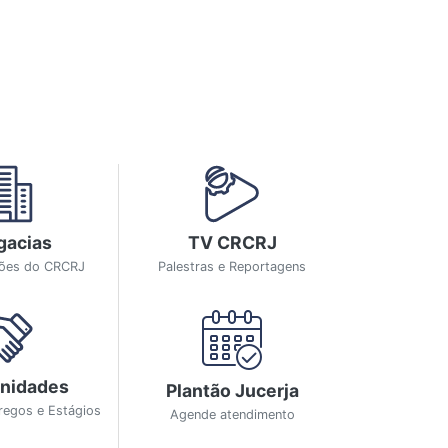
gacias
TV CRCRJ
ções do CRCRJ
Palestras e Reportagens
nidades
Plantão Jucerja
regos e Estágios
Agende atendimento