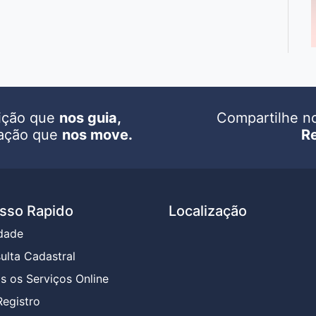
ição que
nos guia,
Compartilhe n
ação que
nos move.
R
sso Rapido
Localização
dade
ulta Cadastral
s os Serviços Online
Registro