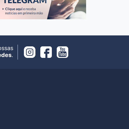
ossas
edes
.